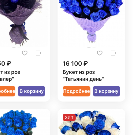
50 ₽
16 100 ₽
т из роз
Букет из роз
алер"
"Татьянин день"
робнее
В корзину
Подробнее
В корзину
ХИТ