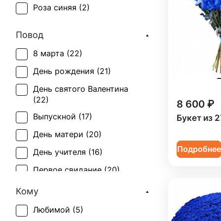
Роза синяя (
2
)
Повод
8 марта (
22
)
День рождения (
21
)
День святого Валентина
(
22
)
8 600 ₽
Выпускной (
17
)
Букет из 2
День матери (
20
)
Подробне
День учителя (
16
)
Первое свидание (
20
)
Последний звонок (
17
)
Кому
Рождение ребенка (
2
)
Любимой (
5
)