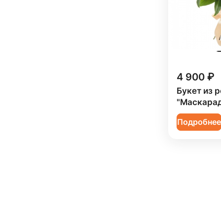
4 900 ₽
Букет из р
"Маскара
Подробне