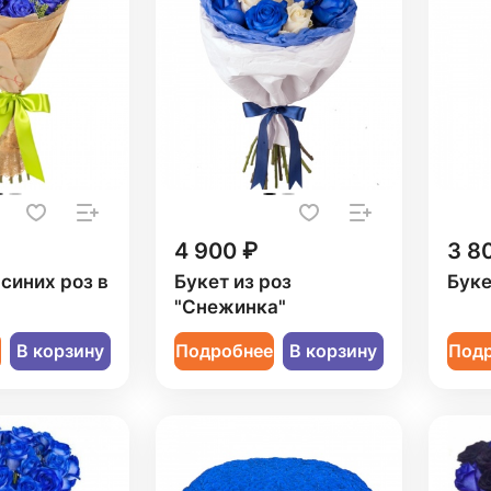
4 900 ₽
3 8
 синих роз в
Букет из роз
Буке
"Снежинка"
е
В корзину
Подробнее
В корзину
Под