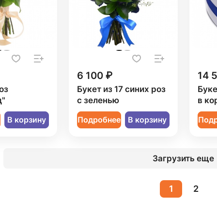
6 100 ₽
14 
оз
Букет из 17 синих роз
Буке
д"
с зеленью
в ко
е
В корзину
Подробнее
В корзину
Под
Загрузить еще
1
2