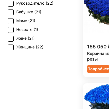
Татьянин день (
18
)
Руководителю (
22
)
Юбилей (
13
)
Бабушке (
21
)
Маме (
21
)
Невесте (
1
)
Жене (
21
)
155 050 
Женщине (
22
)
Корзина и
Коллеге (
22
)
розы
Мужчине (
16
)
Подробне
Ребенку (
12
)