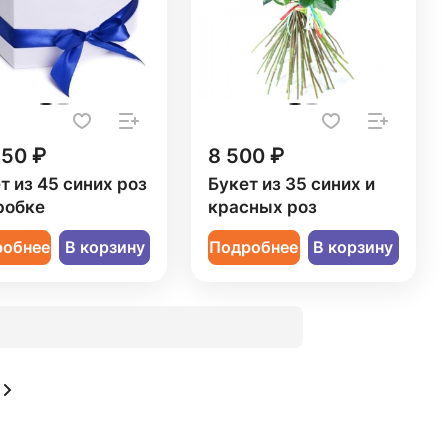
550 ₽
8 500 ₽
т из 45 синих роз
Букет из 35 синих и
робке
красных роз
робнее
В корзину
Подробнее
В корзину