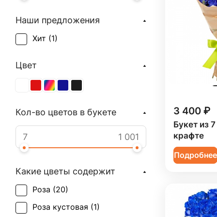
Наши предложения
Хит (
1
)
Цвет
3 400 ₽
Кол-во цветов в букете
Букет из 7
крафте
Подробне
Какие цветы содержит
Роза (
20
)
Роза кустовая (
1
)