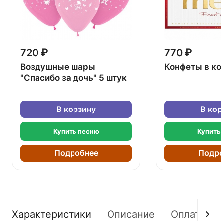
720 ₽
770 ₽
Воздушные шары
Конфеты в к
"Спасибо за дочь" 5 штук
В корзину
В ко
Купить песню
Купить
Подробнее
Подр
Характеристики
Описание
Оплата