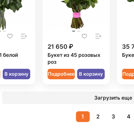
21 650 ₽
35 
1 белой
Букет из 45 розовых
Буке
роз
е
В корзину
Подробнее
В корзину
Под
Загрузить еще
1
2
3
4