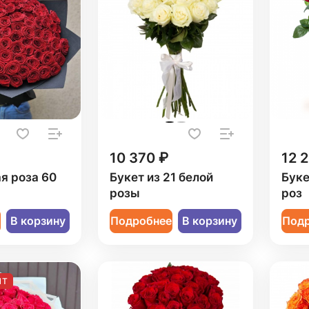
10 370 ₽
12 
ая роза 60
Букет из 21 белой
Буке
розы
роз
е
В корзину
Подробнее
В корзину
Под
ИТ