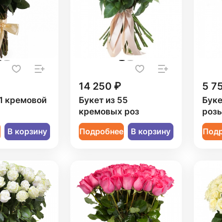
14 250 ₽
5 7
21 кремовой
Букет из 55
Буке
кремовых роз
роз
е
В корзину
Подробнее
В корзину
Под