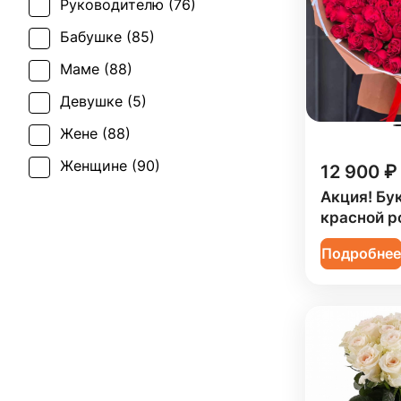
Руководителю (
76
)
Первое свидание (
79
)
Бабушке (
85
)
Последний звонок (
66
)
Маме (
88
)
Рождение ребенка (
50
)
Девушке (
5
)
Рождество (
10
)
Жене (
88
)
Свадьба (
1
)
Женщине (
90
)
12 900 ₽
Татьянин день (
81
)
Акция! Бук
Коллеге (
90
)
красной р
Траур (
4
)
Мужчине (
37
)
Подробне
Юбилей (
72
)
Подруге (
5
)
Ребенку (
20
)
Сестре (
5
)