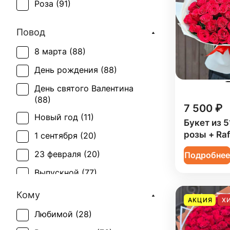
Роза (
91
)
Повод
8 марта (
88
)
День рождения (
88
)
День святого Валентина
(
88
)
7 500 ₽
Новый год (
11
)
Букет из 5
розы + Raf
1 сентября (
20
)
23 февраля (
20
)
Подробне
Выпускной (
77
)
День матери (
86
)
Кому
АКЦИЯ
Х
День учителя (
58
)
Любимой (
28
)
Пасха (
8
)