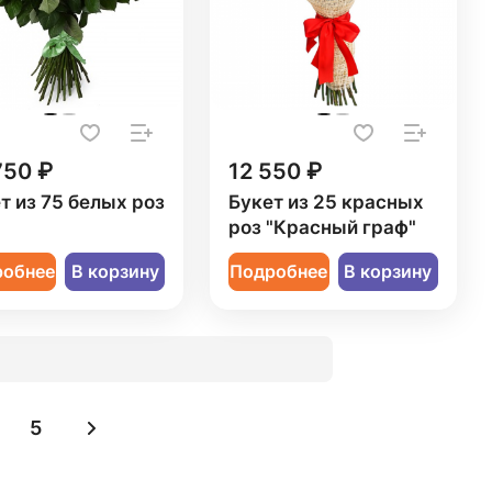
750 ₽
12 550 ₽
т из 75 белых роз
Букет из 25 красных
роз "Красный граф"
робнее
В корзину
Подробнее
В корзину
5