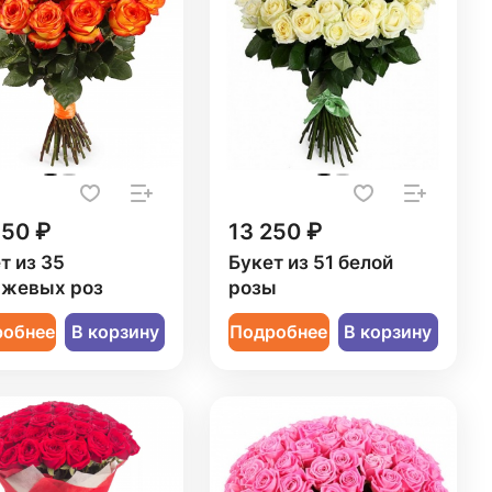
950 ₽
13 250 ₽
т из 35
Букет из 51 белой
нжевых роз
розы
робнее
В корзину
Подробнее
В корзину