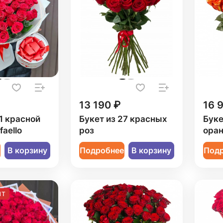
13 190 ₽
16 
1 красной
Букет из 27 красных
Буке
faello
роз
ора
е
В корзину
Подробнее
В корзину
Под
ИТ