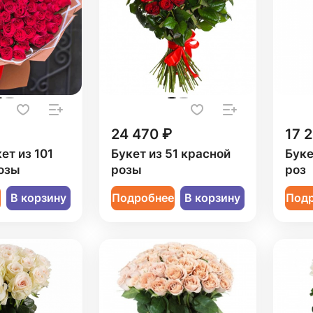
24 470 ₽
17 
ет из 101
Букет из 51 красной
Буке
озы
розы
роз
е
В корзину
Подробнее
В корзину
Под