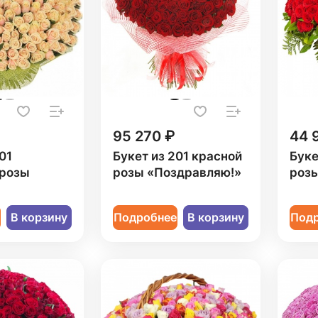
95 270 ₽
44 
01
Букет из 201 красной
Буке
 розы
розы «Поздравляю!»
розы
е
В корзину
Подробнее
В корзину
Под