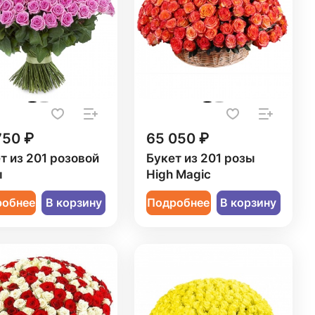
750 ₽
65 050 ₽
т из 201 розовой
Букет из 201 розы
ы
High Magic
робнее
В корзину
Подробнее
В корзину