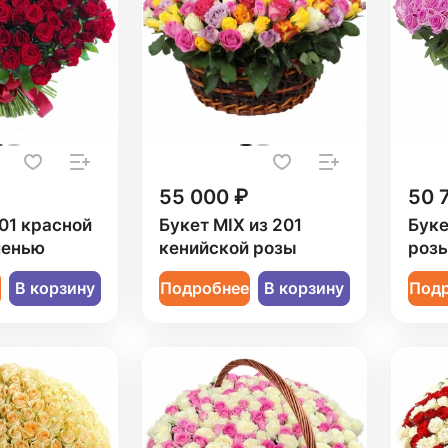
55 000 ₽
50 
201 красной
Букет MIX из 201
Буке
ленью
кенийской розы
роз
е
В корзину
Подробнее
В корзину
Под