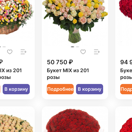
₽
50 750 ₽
94 
IX из 201
Букет MIX из 201
Буке
розы
розы
роз
е
В корзину
Подробнее
В корзину
Под