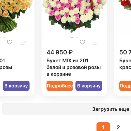
44 950 ₽
50 
01
Букет MIX из 201
Буке
 розы
белой и розовой розы
крас
в корзине
е
В корзину
Подробнее
В корзину
Под
Загрузить еще
1
2