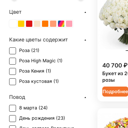
Цвет
Какие цветы содержит
Роза (
21
)
Роза High Magic (
1
)
40 700 ₽
Роза Кения (
1
)
Букет из 2
розы
Роза кустовая (
1
)
Подробне
Повод
8 марта (
24
)
День рождения (
23
)