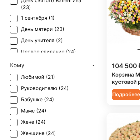
День святого Валентина
(
23
)
1 сентября (
1
)
День матери (
23
)
День учителя (
2
)
Первое свидание (
24
)
Рождение ребенка (
24
)
104 500 
Кому
Татьянин день (
13
)
Корзина M
Любимой (
21
)
кустовой 
Юбилей (
23
)
Руководителю (
24
)
Подробне
Бабушке (
24
)
Маме (
24
)
Жене (
24
)
Женщине (
24
)