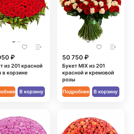
950 ₽
50 750 ₽
т из 201 красной
Букет MIX из 201
 в корзине
красной и кремовой
розы
робнее
В корзину
Подробнее
В корзину