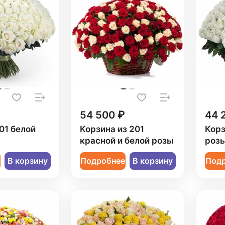
54 500 ₽
44 
01 белой
Корзина из 201
Корз
красной и белой розы
роз
е
В корзину
Подробнее
В корзину
Под