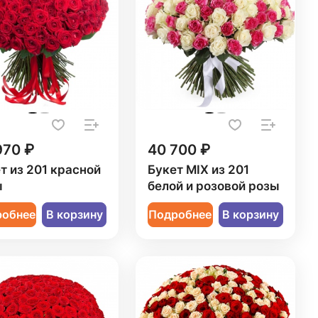
970 ₽
40 700 ₽
т из 201 красной
Букет MIX из 201
ы
белой и розовой розы
робнее
В корзину
Подробнее
В корзину