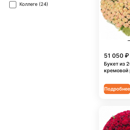
Коллеге (
24
)
Мужчине (
6
)
51 050 ₽
Букет из 2
кремовой
Подробне