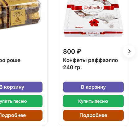
800 ₽
ро роше
Конфеты раффаэлло
240 гр.
В корзину
В корзину
упить песню
Купить песню
Подробнее
Подробнее