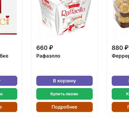
660 ₽
880 ₽
обке
Рафаэлло
Ферре
у
В корзину
ню
Купить песню
К
е
Подробнее