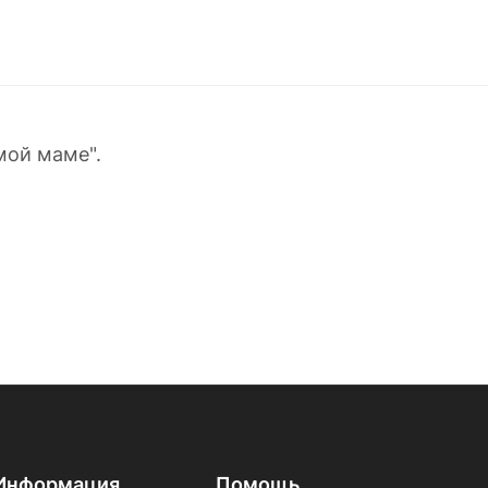
мой маме".
Информация
Помощь