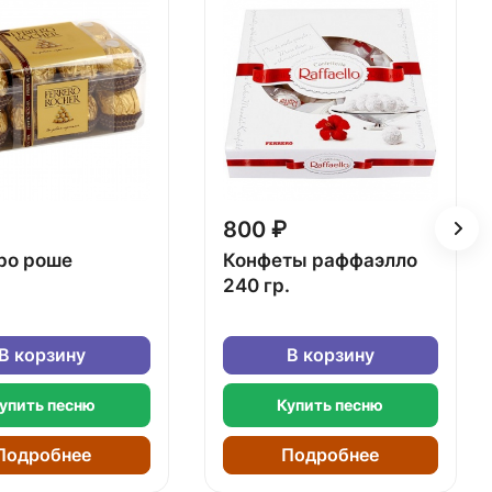
800 ₽
ро роше
Конфеты раффаэлло
240 гр.
В корзину
В корзину
упить песню
Купить песню
Подробнее
Подробнее