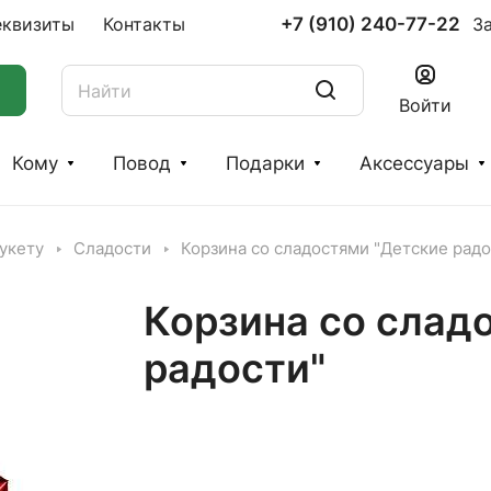
+7 (910) 240-77-22
еквизиты
Контакты
З
Войти
Кому
Повод
Подарки
Аксессуары
укету
Сладости
Корзина со сладостями "Детские радо
Корзина со слад
радости"