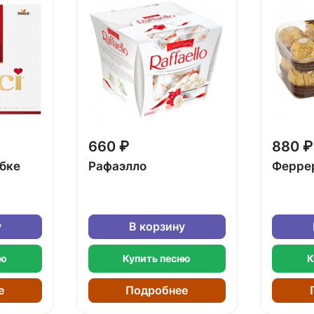
660 ₽
880 ₽
обке
Рафаэлло
Ферре
у
В корзину
ню
Купить песню
К
е
Подробнее