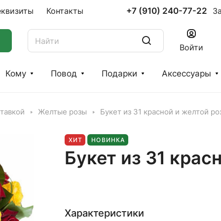
+7 (910) 240-77-22
еквизиты
Контакты
З
Войти
Кому
Повод
Подарки
Аксессуары
ставкой
Желтые розы
Букет из 31 красной и желтой ро
ХИТ
НОВИНКА
Букет из 31 крас
Характеристики