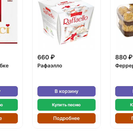
660 ₽
880 ₽
обке
Рафаэлло
Ферре
у
В корзину
ню
Купить песню
К
е
Подробнее