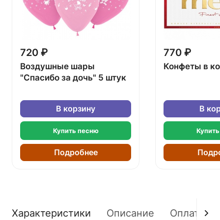
720 ₽
770 ₽
Воздушные шары
Конфеты в к
"Спасибо за дочь" 5 штук
В корзину
В ко
Купить песню
Купить
Подробнее
Подр
Характеристики
Описание
Оплата