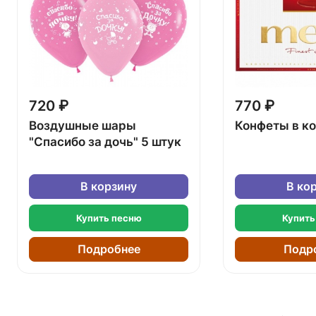
720 ₽
770 ₽
Воздушные шары
Конфеты в к
"Спасибо за дочь" 5 штук
В корзину
В ко
Купить песню
Купить
Подробнее
Подр