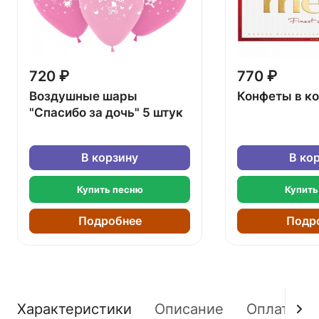
720 ₽
770 ₽
Воздушные шары
Конфеты в к
"Спасибо за дочь" 5 штук
В корзину
В ко
Купить песню
Купить
Подробнее
Подр
Характеристики
Описание
Оплата