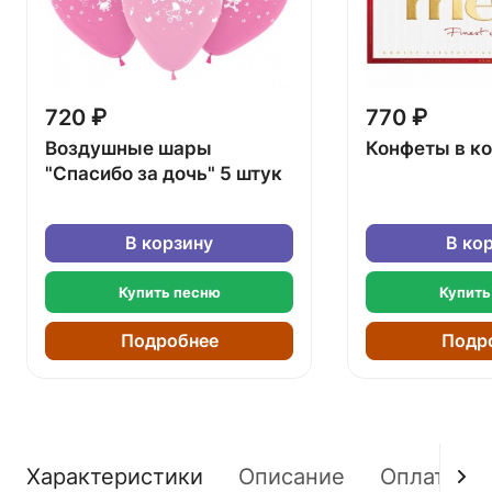
720 ₽
770 ₽
Воздушные шары
Конфеты в к
"Спасибо за дочь" 5 штук
В корзину
В ко
Купить песню
Купить
Подробнее
Подр
Характеристики
Описание
Оплата