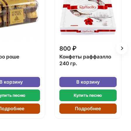
800 ₽
ро роше
Конфеты раффаэлло
240 гр.
В корзину
В корзину
упить песню
Купить песню
Подробнее
Подробнее