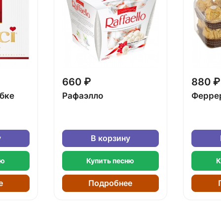
660 ₽
880 ₽
обке
Рафаэлло
Ферре
у
В корзину
ню
Купить песню
К
е
Подробнее