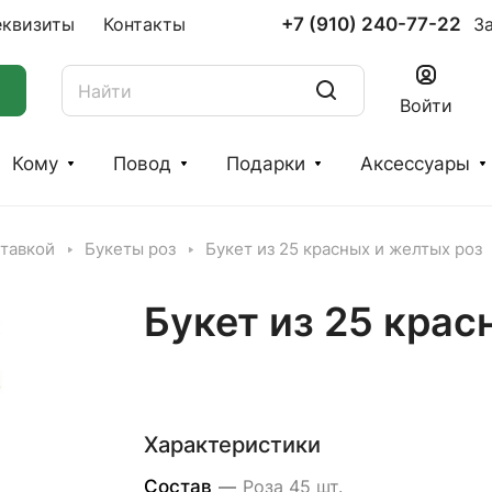
+7 (910) 240-77-22
еквизиты
Контакты
З
Войти
Кому
Повод
Подарки
Аксессуары
ставкой
Букеты роз
Букет из 25 красных и желтых роз
Букет из 25 крас
Характеристики
Состав
—
Роза 45 шт.