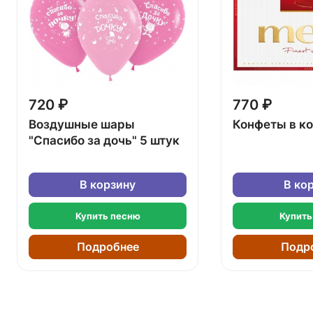
720 ₽
770 ₽
Воздушные шары
Конфеты в к
"Спасибо за дочь" 5 штук
В корзину
В ко
Купить песню
Купить
Подробнее
Подр