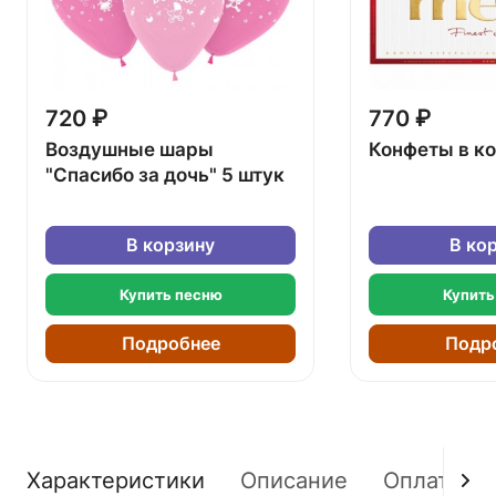
720 ₽
770 ₽
Воздушные шары
Конфеты в к
"Спасибо за дочь" 5 штук
В корзину
В ко
Купить песню
Купить
Подробнее
Подр
Характеристики
Описание
Оплата