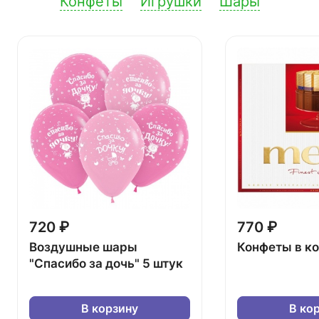
Конфеты
Игрушки
Шары
720 ₽
770 ₽
Воздушные шары
Конфеты в к
"Спасибо за дочь" 5 штук
В корзину
В ко