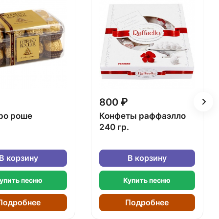
800 ₽
ро роше
Конфеты раффаэлло
240 гр.
В корзину
В корзину
упить песню
Купить песню
Подробнее
Подробнее