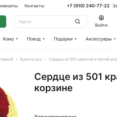
+7 (910) 240-77-22
еквизиты
Контакты
З
Войти
Кому
Повод
Подарки
Аксессуары
ставкой
Букеты роз
Сердце из 501 красной и белой роз
Сердце из 501 кр
корзине