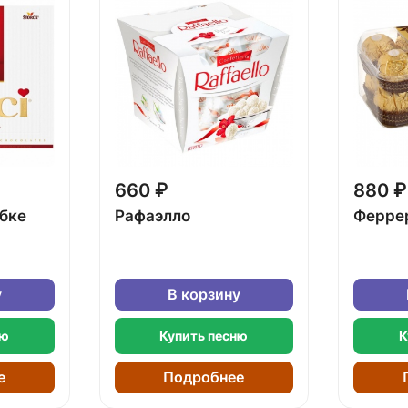
660 ₽
880 ₽
обке
Рафаэлло
Ферре
у
В корзину
ню
Купить песню
К
е
Подробнее