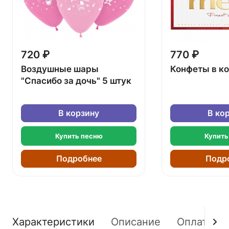
720 ₽
770 ₽
Воздушные шары
Конфеты в к
"Спасибо за дочь" 5 штук
В корзину
В ко
Купить песню
Купить
Подробнее
Подр
Характеристики
Описание
Оплата