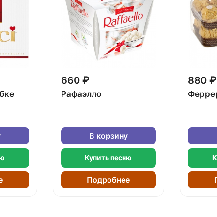
660 ₽
880 ₽
обке
Рафаэлло
Ферре
у
В корзину
ню
Купить песню
К
е
Подробнее