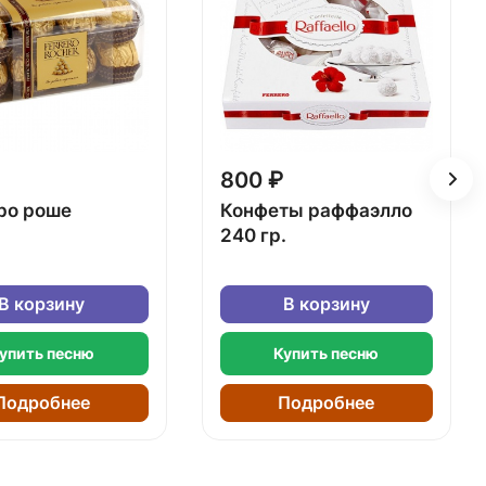
800 ₽
ро роше
Конфеты раффаэлло
240 гр.
В корзину
В корзину
упить песню
Купить песню
Подробнее
Подробнее