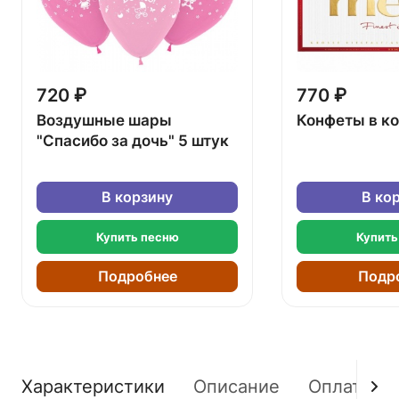
720 ₽
770 ₽
Воздушные шары
Конфеты в к
"Спасибо за дочь" 5 штук
В корзину
В ко
Купить песню
Купить
Подробнее
Подр
Характеристики
Описание
Оплата