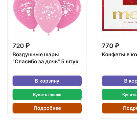
720 ₽
770 ₽
Воздушные шары
Конфеты в к
"Спасибо за дочь" 5 штук
В корзину
В ко
Купить песню
Купить
Подробнее
Подр