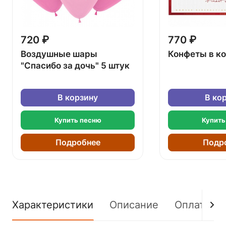
720 ₽
770 ₽
Воздушные шары
Конфеты в к
"Спасибо за дочь" 5 штук
В корзину
В ко
Купить песню
Купить
Подробнее
Подр
Характеристики
Описание
Оплата