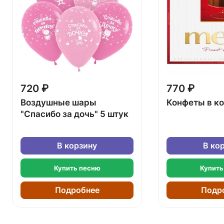
720 ₽
770 ₽
Воздушные шары
Конфеты в к
"Спасибо за дочь" 5 штук
В корзину
В ко
Купить песню
Купить
Подробнее
Подр