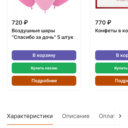
720 ₽
770 ₽
Воздушные шары
Конфеты в к
"Спасибо за дочь" 5 штук
В корзину
В ко
Купить песню
Купить
Подробнее
Подр
Характеристики
Описание
Оплата