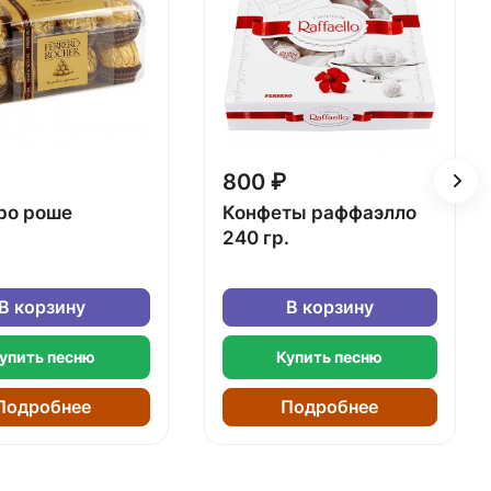
800 ₽
ро роше
Конфеты раффаэлло
240 гр.
В корзину
В корзину
упить песню
Купить песню
Подробнее
Подробнее