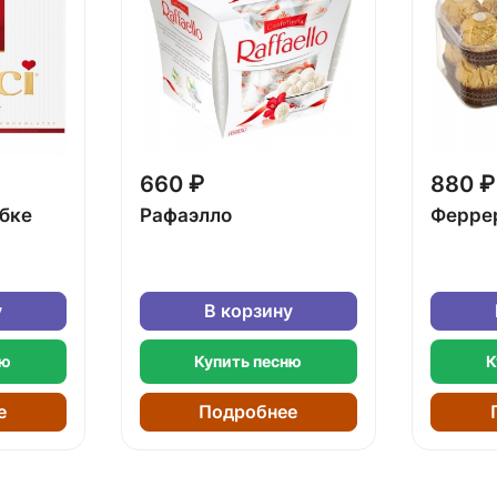
660 ₽
880 ₽
обке
Рафаэлло
Ферре
у
В корзину
ню
Купить песню
К
е
Подробнее