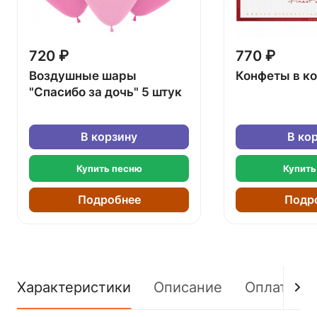
720 ₽
770 ₽
Воздушные шары
Конфеты в к
"Спасибо за дочь" 5 штук
В корзину
В ко
Купить песню
Купить
Подробнее
Подр
Характеристики
Описание
Оплата