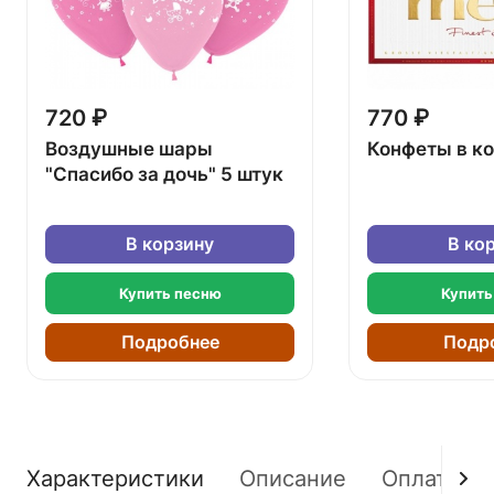
720 ₽
770 ₽
Воздушные шары
Конфеты в к
"Спасибо за дочь" 5 штук
В корзину
В ко
Купить песню
Купить
Подробнее
Подр
Характеристики
Описание
Оплата