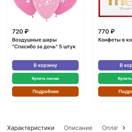
720 ₽
770 ₽
Воздушные шары
Конфеты в к
"Спасибо за дочь" 5 штук
В корзину
В ко
Купить песню
Купить
Подробнее
Подр
Характеристики
Описание
Оплата