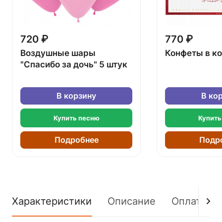
720 ₽
770 ₽
Воздушные шары
Конфеты в к
"Спасибо за дочь" 5 штук
В корзину
В ко
Купить песню
Купить
Подробнее
Подр
Характеристики
Описание
Оплата