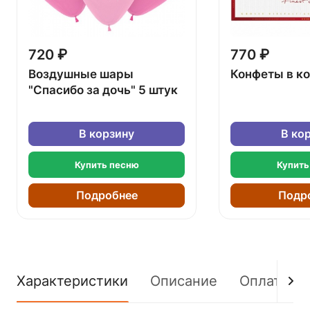
720 ₽
770 ₽
Воздушные шары
Конфеты в к
"Спасибо за дочь" 5 штук
В корзину
В ко
Купить песню
Купить
Подробнее
Подр
Характеристики
Описание
Оплата