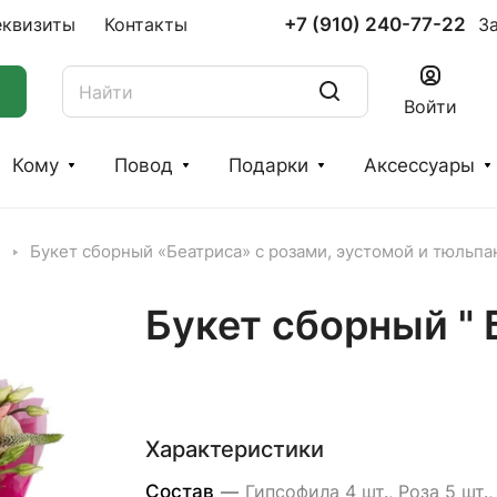
+7 (910) 240-77-22
еквизиты
Контакты
З
Войти
Кому
Повод
Подарки
Аксессуары
Букет сборный «Беатриса» с розами, эустомой и тюльп
Букет сборный " 
Характеристики
Состав
—
Гипсофила 4 шт., Роза 5 шт.,