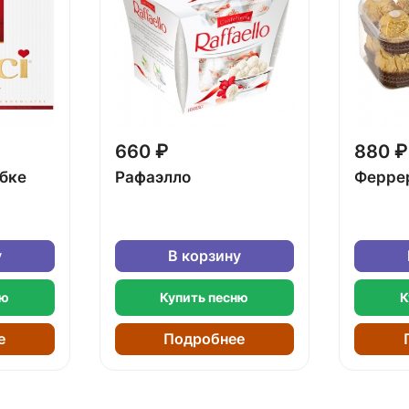
660 ₽
880 ₽
обке
Рафаэлло
Ферре
у
В корзину
ню
Купить песню
К
е
Подробнее