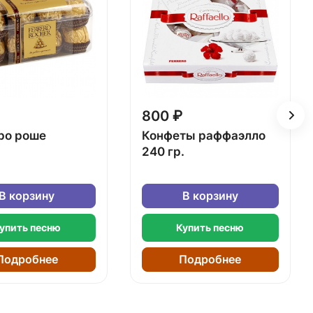
800 ₽
ро роше
Конфеты раффаэлло
240 гр.
В корзину
В корзину
упить песню
Купить песню
Подробнее
Подробнее