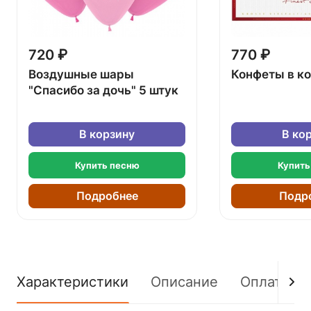
720 ₽
770 ₽
Воздушные шары
Конфеты в к
"Спасибо за дочь" 5 штук
В корзину
В ко
Купить песню
Купить
Подробнее
Подр
Характеристики
Описание
Оплата