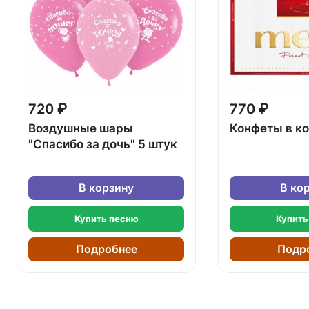
720 ₽
770 ₽
Воздушные шары
Конфеты в к
"Спасибо за дочь" 5 штук
В корзину
В ко
Купить песню
Купить
Подробнее
Подр