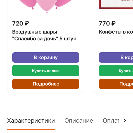
720 ₽
770 ₽
Воздушные шары
Конфеты в к
"Спасибо за дочь" 5 штук
В корзину
В ко
Купить песню
Купить
Подробнее
Подр
Характеристики
Описание
Оплата