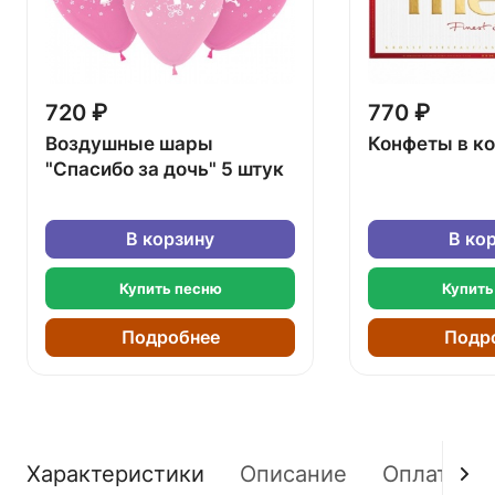
720 ₽
770 ₽
Воздушные шары
Конфеты в к
"Спасибо за дочь" 5 штук
В корзину
В ко
Купить песню
Купить
Подробнее
Подр
Характеристики
Описание
Оплата