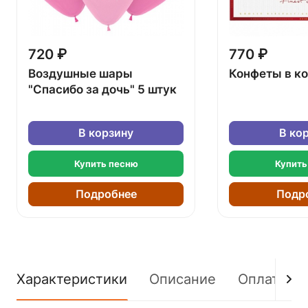
720 ₽
770 ₽
Воздушные шары
Конфеты в к
"Спасибо за дочь" 5 штук
В корзину
В ко
Купить песню
Купить
Подробнее
Подр
Характеристики
Описание
Оплата