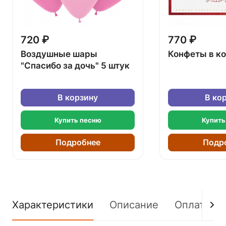
720 ₽
770 ₽
Воздушные шары
Конфеты в к
"Спасибо за дочь" 5 штук
В корзину
В ко
Купить песню
Купить
Подробнее
Подр
Характеристики
Описание
Оплата