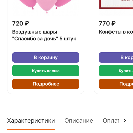
720 ₽
770 ₽
Воздушные шары
Конфеты в к
"Спасибо за дочь" 5 штук
В корзину
В ко
Купить песню
Купить
Подробнее
Подр
Характеристики
Описание
Оплата