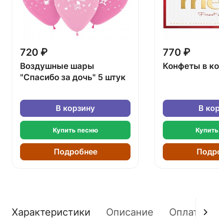
720 ₽
770 ₽
Воздушные шары
Конфеты в к
"Спасибо за дочь" 5 штук
В корзину
В ко
Купить песню
Купить
Подробнее
Подр
Характеристики
Описание
Оплата