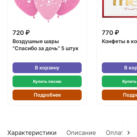
720 ₽
770 ₽
Воздушные шары
Конфеты в к
"Спасибо за дочь" 5 штук
В корзину
В ко
Купить песню
Купить
Подробнее
Подр
Характеристики
Описание
Оплата