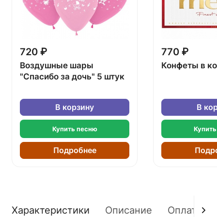
720 ₽
770 ₽
Воздушные шары
Конфеты в к
"Спасибо за дочь" 5 штук
В корзину
В ко
Купить песню
Купить
Подробнее
Подр
Характеристики
Описание
Оплата