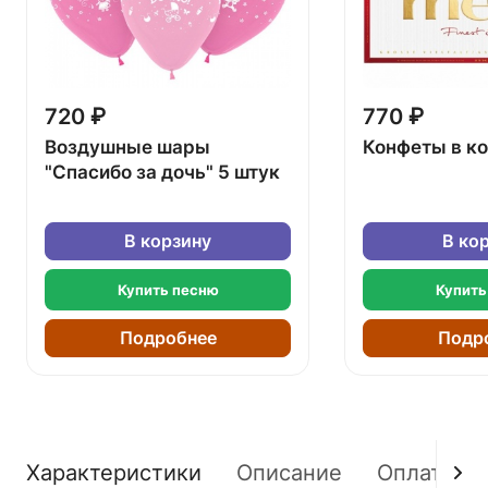
720 ₽
770 ₽
Воздушные шары
Конфеты в к
"Спасибо за дочь" 5 штук
В корзину
В ко
Купить песню
Купить
Подробнее
Подр
Характеристики
Описание
Оплата