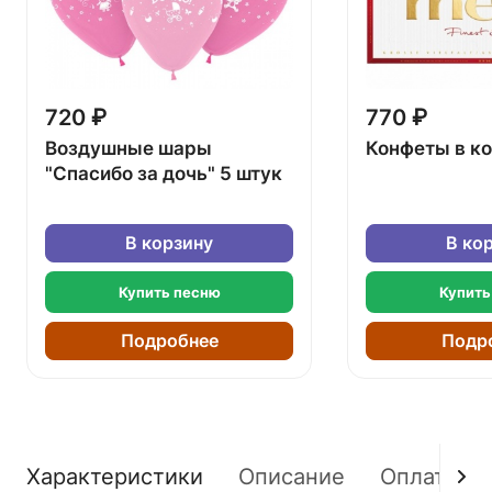
720 ₽
770 ₽
Воздушные шары
Конфеты в к
"Спасибо за дочь" 5 штук
В корзину
В ко
Купить песню
Купить
Подробнее
Подр
Характеристики
Описание
Оплата