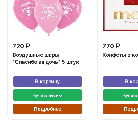
720 ₽
770 ₽
Воздушные шары
Конфеты в к
"Спасибо за дочь" 5 штук
В корзину
В ко
Купить песню
Купить
Подробнее
Подр