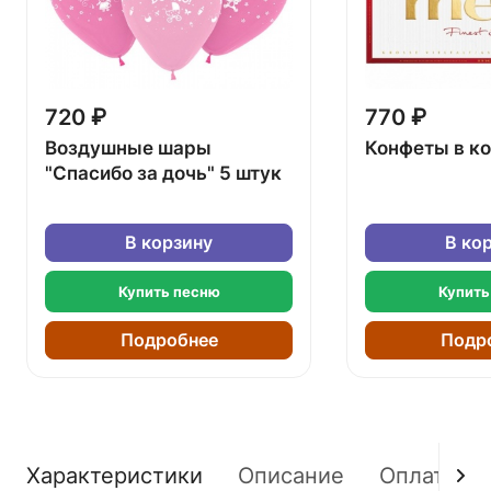
720 ₽
770 ₽
Воздушные шары
Конфеты в к
"Спасибо за дочь" 5 штук
В корзину
В ко
Купить песню
Купить
Подробнее
Подр
Характеристики
Описание
Оплата