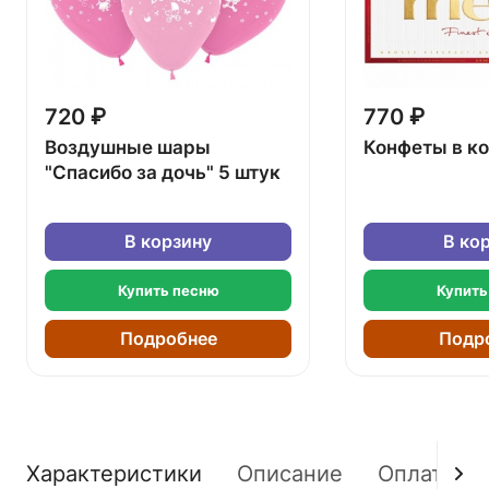
720 ₽
770 ₽
Воздушные шары
Конфеты в к
"Спасибо за дочь" 5 штук
В корзину
В ко
Купить песню
Купить
Подробнее
Подр
Характеристики
Описание
Оплата