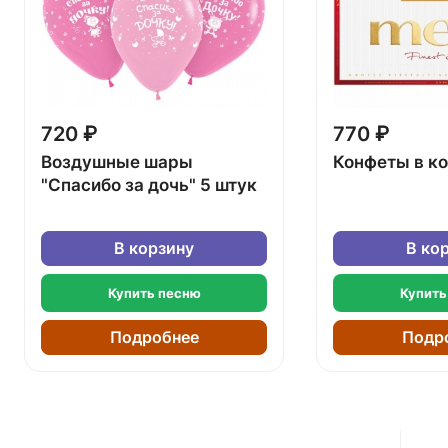
720 ₽
770 ₽
Воздушные шары
Конфеты в к
"Спасибо за дочь" 5 штук
В корзину
В ко
Купить песню
Купить
Подробнее
Подр