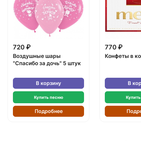
720 ₽
770 ₽
Воздушные шары
Конфеты в к
"Спасибо за дочь" 5 штук
В корзину
В ко
Купить песню
Купить
Подробнее
Подр