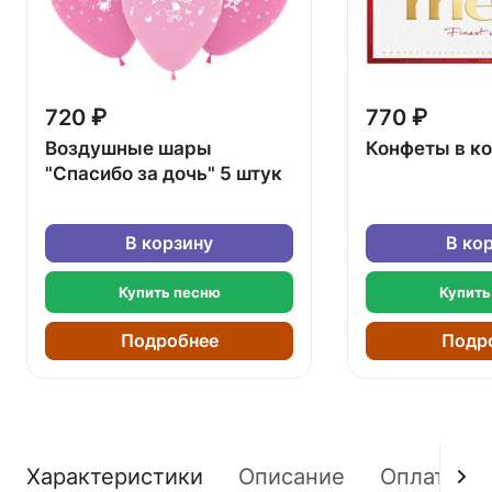
720 ₽
770 ₽
Воздушные шары
Конфеты в к
"Спасибо за дочь" 5 штук
В корзину
В ко
Купить песню
Купить
Подробнее
Подр
Характеристики
Описание
Оплата