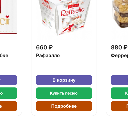
660 ₽
880 ₽
обке
Рафаэлло
Ферре
у
В корзину
ню
Купить песню
К
е
Подробнее