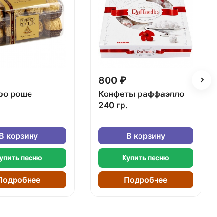
800 ₽
ро роше
Конфеты раффаэлло
240 гр.
В корзину
В корзину
упить песню
Купить песню
Подробнее
Подробнее