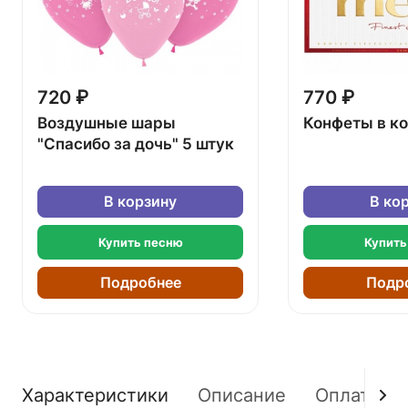
720 ₽
770 ₽
Воздушные шары
Конфеты в к
"Спасибо за дочь" 5 штук
В корзину
В ко
Купить песню
Купить
Подробнее
Подр
Характеристики
Описание
Оплата